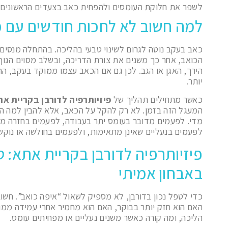
לשפר את חלוקת העומסים ולהפחית כאב בצעדים הראשונים.
למה חשוב לא לחכות חודשים עם 
כאב בעקב נוטה לגרום לשינוי טבעי בהליכה. בהתחלה מנסים 
הכואב, אחר כך משנים את צורת הדריכה, ובשלב מסוים הגו
הירך, האגן או הגב. לכן גם אם הכאב עצמו ממוקד בעקב, הה
יותר.
כאשר מתחילים תהליך של
פיזיותרפיה לדורבן בקריית א
המעגל הזה בזמן. לא רק להקל על הכאב, אלא להבין למה ה
מדי. לפעמים מדובר בעומס יתר בעבודה, לפעמים בחזרה מהי
לפעמים בנעליים שאינן מתאימות, ולפעמים בחולשה או נוק
פיזיותרפיה לדורבן בקריית אתא: 
באבחון אמיתי
כדי לטפל נכון בדורבן, לא מספיק לשאול “איפה כואב”. חשו
האם הוא חזק יותר בבוקר, האם הוא מחמיר אחרי עמידה ממו
הליכה, ומה קורה כאשר משנים נעליים או מפחיתים עומס.