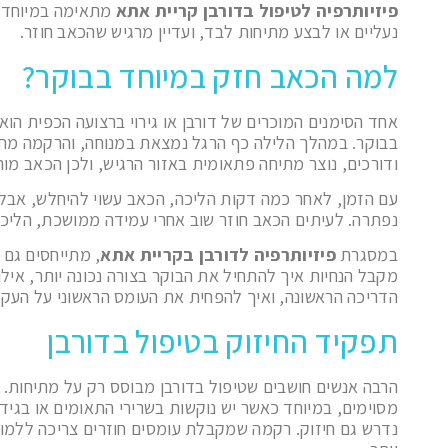
פיזיותרפיה לטיפול בדורבן קריית אתא
מתאימה במיוחד ל
נעליים או לבצע מתיחות לבד, ועדיין מרגיש שהכאב חוזר.
למה הכאב חזק במיוחד בבוקר?
אחד הסימנים המוכרים של דורבן או גירוי ברצועה הכפית הו
בבוקר. במהלך הלילה כף הרגל נמצאת במנוחה, והרקמה מ
ודורכים, נוצר מתיחה פתאומית באזור הרגיש, ולכן הכאב מור
עם הזמן, לאחר כמה דקות הליכה, הכאב עשוי להיחלש, אבל
נפתרה. לעיתים הכאב חוזר שוב אחרי עמידה ממושכת, הליכה 
במסגרת
פיזיותרפיה לדורבן בקריית אתא
, מתייחסים גם 
מקבל הנחיות איך להתחיל את הבוקר בצורה נכונה יותר, אילו 
הדריכה הראשונה, ואיך להפחית את העומס הראשוני על העקב
תפקיד החיזוק בטיפול בדורבן
הרבה אנשים חושבים שטיפול בדורבן מבוסס רק על מתיחות. 
מסוימים, במיוחד כאשר יש נוקשות בשרירי התאומים או בגיד
נדרש גם חיזוק. רקמה שמקבלת עומסים חוזרים צריכה ללמו