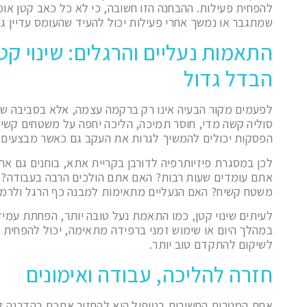
להפחית פעילות. ההבחנה הזו חשובה, כי לא כל כאב קטן או
שמתגבר או נמשך אחרי פעילות יכול להעיד שהעומס עדיין גב
התאמות נעליים והרגלים: שינוי קט
הבדל גדול
לפעמים מקור הבעיה אינו רק ברקמה עצמה, אלא בסביבה שב
סוליה קשה מדי, חוסר תמיכה, הליכה יחפה על משטחים קשי
הפסקות יכולים להמשיך לגרות את העקב גם כאשר מבצעים ת
לכן במסגרת פיזיותרפיה לדורבן בקריית אתא, בוחנים גם את 
אתם עומדים שעות רבות? האם אתם הולכים הרבה בעבודה?
משטח קשיח? האם הנעליים מתאימות למבנה כף הרגל ולרמ
לעיתים שינוי קטן, כמו התאמת נעל טובה יותר, הפחתת עמי
במהלך היום או שימוש זמני ברפידה מתאימה, יכול להפחי
לשיקום להתקדם טוב יותר.
חזרה להליכה, עבודה ואימונים
אחת המטרות החשובות בטיפול היא להחזיר אתכם בהדרגה ל