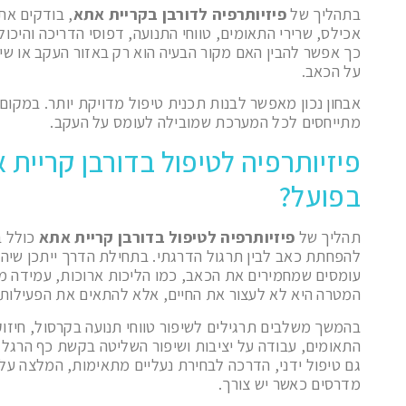
בתהליך של
פיזיותרפיה לדורבן בקריית אתא
, בודקים את
אכילס, שרירי התאומים, טווחי התנועה, דפוסי הדריכה והיכ
כך אפשר להבין האם מקור הבעיה הוא רק באזור העקב או שי
על הכאב.
אבחון נכון מאפשר לבנות תכנית טיפול מדויקת יותר. במקו
מתייחסים לכל המערכת שמובילה לעומס על העקב.
פיזיותרפיה לטיפול בדורבן קריית 
בפועל?
תהליך של
פיזיותרפיה לטיפול בדורבן קריית אתא
כולל ב
להפחתת כאב לבין תרגול הדרגתי. בתחילת הדרך ייתכן שיהי
עומסים שמחמירים את הכאב, כמו הליכות ארוכות, עמידה ממ
המטרה היא לא לעצור את החיים, אלא להתאים את הפעילות
בהמשך משלבים תרגילים לשיפור טווחי תנועה בקרסול, חיזוק 
התאומים, עבודה על יציבות ושיפור השליטה בקשת כף הרגל.
גם טיפול ידני, הדרכה לבחירת נעליים מתאימות, המלצה על
מדרסים כאשר יש צורך.