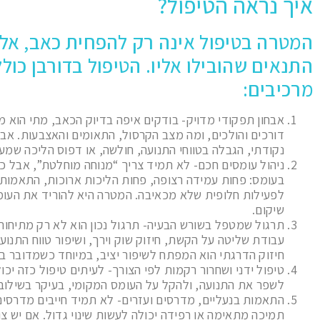
איך נראה הטיפול?
המטרה בטיפול אינה רק להפחית כאב, אל
התנאים שהובילו אליו. הטיפול בדורבן כול
מרכיבים:
אבחון תפקודי מדויק- בודקים איפה בדיוק הכאב, מתי הוא מ
דורכים והולכים, ומה מצב הקרסול, התאומים והאצבעות. אבח
נקודתי, הגבלה בטווחי התנועה, חולשה, או דפוס הליכה שמע
ניהול עומסים חכם- לא תמיד צריך “מנוחה מוחלטת”, אבל כמ
בעומס: פחות עמידה רצופה, פחות הליכות ארוכות, התאמות 
לפעילות חלופית שלא מכאיבה. המטרה היא להוריד את העו
שיקום.
תרגול שמטפל בשורש הבעיה- תרגול נכון הוא לא רק מתיחות
עבודת שליטה על הקשת, חיזוק שוק וירך, ושיפור טווח התנוע
חיזוק הדרגתי הוא המפתח לשיפור יציב, במיוחד כשמדובר בע
טיפול ידני ושחרור רקמות לפי הצורך- לעיתים טיפול כזה יכו
לשפר את התנועה, ולהקל על העומס המקומי, בעיקר בשילוב ע
התאמות בנעליים, מדרסים ועזרים- לא תמיד חייבים מדרסים
תמיכה מתאימה או רפידה יכולה לעשות שינוי גדול. אם יש צ