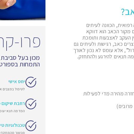
אב?
פואית, הכוונה לעיתים
 מקור הכאב הוא דווקא
פרו-קר
 (Plantar Fascia), המחברת בין העקב לאצבעות ותומכת
רים כאב, רגישות ולעיתים גם
ל”, אלא עומס לא נכון לאורך
ה תנאים להירגע ולהתחזק.
מכון בעל סביבת
התמחות בספורט ו
יחס אישי
לטיפול במצבים או
 חזרה מהירה מדי לפעילות
רחבת שיקום 
מרובים)
המדמה תנאי עומס
טכנולוגיות טי
מכשור מהמתקדמ