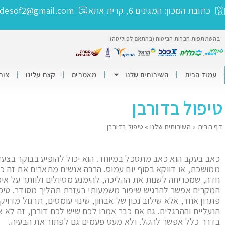
כתובת המכון: המגינים 6, קרית אתא
ldesof2@gmail.com
בהשתתפות חברות הביטוח (בהתאם לפוליסה):
עמוד הבית
השירותים שלנו
מאמרים
קצת עלינו
צור
טיפול בדורבן
דף הבית
»
השירותים שלנו
»
טיפול בדורבן
כאב בעקב הוא כאב מתסכל במיוחד. הוא יכול להופיע בבוקר בצעד
ממושכת, או דווקא בסוף יום עמוס. הרבה אנשים מתארים את זה כ
חדה, שמכריחה לשנות את ההליכה, להימנע מטיולים ולוותר על אימ
המקרים אפשר להרגיש שיפור משמעותי בעזרת תהליך מסודר. טיפול
פתרון אחד, אלא שילוב נכון של אבחון, שינוי עומסים, תרגול מדוי
הנעליים וההרגלים. גם אם כבר אמרו לכם שיש לכם דורבן, זה לא א
בדרך כלל אפשר להקל, ולא מעט פעמים גם לפתור את הבעיה.