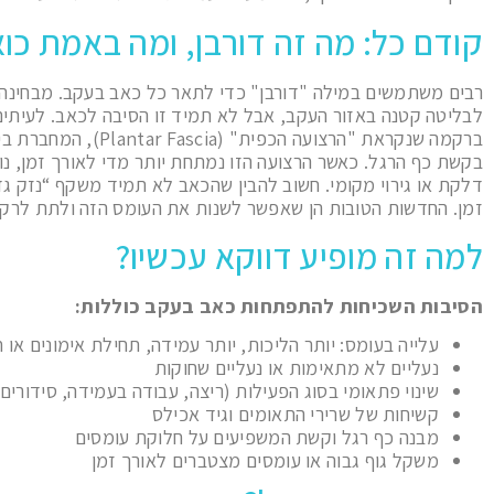
קודם כל: מה זה דורבן, ומה באמת כו
רבים משתמשים במילה "דורבן" כדי לתאר כל כאב בעקב. מבחינה ר
לבליטה קטנה באזור העקב, אבל לא תמיד זו הסיבה לכאב. לעיתים
ברקמה שנקראת "הרצועה הכפית"
בקשת כף הרגל. כאשר הרצועה הזו נמתחת יותר מדי לאורך זמן, נוצ
דלקת או גירוי מקומי. חשוב להבין שהכאב לא תמיד משקף “נזק גדו
זמן. החדשות הטובות הן שאפשר לשנות את העומס הזה ולתת לרקמ
למה זה מופיע דווקא עכשיו?
הסיבות השכיחות להתפתחות כאב בעקב כוללות:
עלייה בעומס: יותר הליכות, יותר עמידה, תחילת אימונים או
נעליים לא מתאימות או נעליים שחוקות
שינוי פתאומי בסוג הפעילות (ריצה, עבודה בעמידה, סידורים 
קשיחות של שרירי התאומים וגיד אכילס
מבנה כף רגל וקשת המשפיעים על חלוקת עומסים
משקל גוף גבוה או עומסים מצטברים לאורך זמן