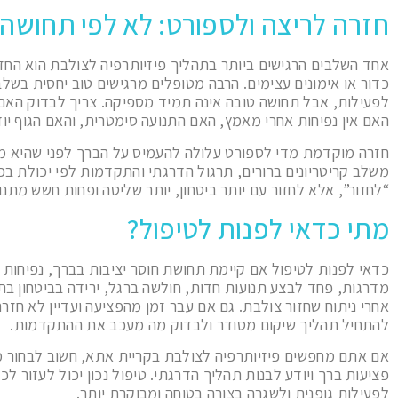
חזרה לריצה ולספורט: לא לפי תחושה
אחד השלבים הרגישים ביותר בתהליך פיזיותרפיה לצולבת הוא החז
כדור או אימונים עצימים. הרבה מטופלים מרגישים טוב יחסית בשלב
לפעילות, אבל תחושה טובה אינה תמיד מספיקה. צריך לבדוק האם 
האם אין נפיחות אחרי מאמץ, האם התנועה סימטרית, והאם הגוף יודע
חזרה מוקדמת מדי לספורט עלולה להעמיס על הברך לפני שהיא מוכ
משלב קריטריונים ברורים, תרגול הדרגתי והתקדמות לפי יכולת בפ
“לחזור”, אלא לחזור עם יותר ביטחון, יותר שליטה ופחות חשש מתנו
מתי כדאי לפנות לטיפול?
כדאי לפנות לטיפול אם קיימת תחושת חוסר יציבות בברך, נפיחות ח
מדרגות, פחד לבצע תנועות חדות, חולשה ברגל, ירידה בביטחון בתנ
אחרי ניתוח שחזור צולבת. גם אם עבר זמן מהפציעה ועדיין לא חזר
להתחיל תהליך שיקום מסודר ולבדוק מה מעכב את ההתקדמות.
אם אתם מחפשים פיזיותרפיה לצולבת בקריית אתא, חשוב לבחור 
פציעות ברך ויודע לבנות תהליך הדרגתי. טיפול נכון יכול לעזור לכ
לפעילות גופנית ולשגרה בצורה בטוחה ומבוקרת יותר.