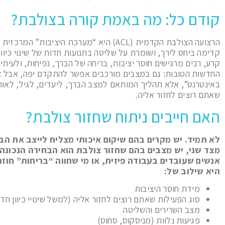
קודם כל: מה באמת קורה בצולבת?
הרצועה הצולבת הקדמית (ACL) היא “מערכת היציבו
קדימה ביחס לירך, ושומרת על שליטה בתנועות חדות של שינוי כיוון
קרע, רבים מרגישים חוסר יציבות, בריחה של הברך, נפיחות, ולעיתי
החדשות הטובות: גם במצבים מורכבים אפשר להתקדם יפה, אבל צר
באינטרנט”, אלא תהליך המותאם למצב הברך, ליעדים, לגיל, לאור
שאתם רוצים לחזור אליה.
האם חייבים ניתוח שחזור צולבת?
לא תמיד. יש מקרים בהם שיקום איכותי מצליח לייצב את הבר
מצד שני, יש מצבים בהם שחזור צולבת הוא הבחירה הנכונה,
אנשים שעובדים בעבודה פיזית, או מי שחווה “בריחות” חו
היא שילוב של:
מידת חוסר היציבות
סוג הפעילות שאתם רוצים לחזור אליה (למשל שינויי כיוון חדי
מצב השרירים והשליטה
פגיעות נלוות (מניסקוס, סחוס)