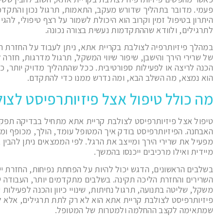
פעמי. מדובר בתהליך שדורש מעקב, התאמות, תרגול נכון והתקדמ
היתרון בטיפול זמין וקרוב הוא היכולת לשמור על רצף טיפולי, להג
לתרגילים, ולוודא שההתקדמות נעשית בצורה נכונה.
במהלך פיזיותרפיה לצולבת בקריית אתא, ניתן לעבוד על החזרת הב
של שרירי הירך והישבן, שיפור שיווי המשקל, תרגול מדרגות, חזרה 
הכנה לריצה או לפעילות ספורטיבית. ככל שהתהליך מדויק יותר, כך
הוא נמצא, מה השלב הבא, ומה נדרש ממנו כדי להתקדם.
מה כולל טיפול אצל פיזיותרפיסט לצו
טיפול אצל פיזיותרפיסט לצולבת קריית אתא מתחיל בבדיקה תפקו
האבחנה. הפיזיותרפיסט בודק איך המטופל עומד, הולך, מכופף ומ
מפעיל את שרירי הירך ומייצב את הרגל. לפי הממצאים ניתן להבין 
מיידית ואילו מרכיבים ייכנסו בהמשך.
בשלבים הראשונים, הדגש יכול להיות על הפחתת נפיחות, החזרת יי
השרירים והחזרת הליכה תקינה. בשלבים מתקדמים יותר, העבודה יכו
משקל, שליטה בתנועה, תרגול נחיתות, שינויי כיוון והכנה לפעילות 
פיזיותרפיסט לצולבת קריית אתא הוא לא רק לתת תרגילים, אלא 
שמתאימה לקצב ההחלמה ולמטרות של המטופל.