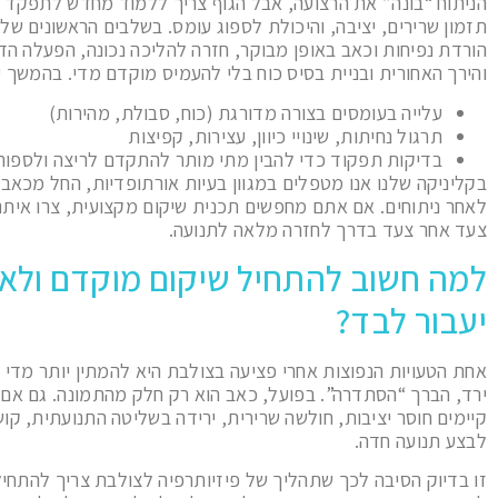
הניתוח “בונה” את הרצועה, אבל הגוף צריך ללמוד מחדש לתפקד אי
תזמון שרירים, יציבה, והיכולת לספוג עומס. בשלבים הראשונים של
הורדת נפיחות וכאב באופן מבוקר, חזרה להליכה נכונה, הפעלה ה
והירך האחורית ובניית בסיס כוח בלי להעמיס מוקדם מדי. בהמשך 
עלייה בעומסים בצורה מדורגת (כוח, סבולת, מהירות)
תרגול נחיתות, שינויי כיוון, עצירות, קפיצות
בדיקות תפקוד כדי להבין מתי מותר להתקדם לריצה ולספור
בקליניקה שלנו אנו מטפלים במגוון בעיות אורתופדיות, החל מכא
לאחר ניתוחים. אם אתם מחפשים תכנית שיקום מקצועית, צרו איתנ
צעד אחר צעד בדרך לחזרה מלאה לתנועה.
למה חשוב להתחיל שיקום מוקדם ולא
יעבור לבד?
אחת הטעויות הנפוצות אחרי פציעה בצולבת היא להמתין יותר מד
ירד, הברך “הסתדרה”. בפועל, כאב הוא רק חלק מהתמונה. גם אם ה
קיימים חוסר יציבות, חולשה שרירית, ירידה בשליטה התנועתית, קו
לבצע תנועה חדה.
זו בדיוק הסיבה לכך שתהליך של פיזיותרפיה לצולבת צריך להתחי