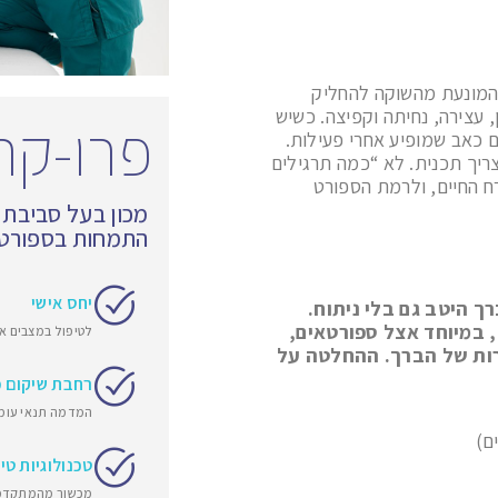
ת” המרכזית המונעת מהשוקה להחליק
, עצירה, נחיתה וקפיצה. כשיש
פרו-קר
ם כאב שמופיע אחרי פעילות.
יך תכנית. לא “כמה תרגילים
ח החיים, ולרמת הספורט
מכון בעל סביבת
התמחות בספורט ו
יחס אישי
ך היטב גם בלי ניתוח.
 במיוחד אצל ספורטאים,
לטיפול במצבים או
זרות של הברך. ההחלטה על
רחבת שיקום 
המדמה תנאי עומס
ם)
טכנולוגיות טי
מכשור מהמתקדמ