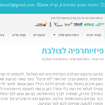
כתובת המכון: המגינים 6, קרית אתא
ldesof2@gmail.com
בהשתתפות חברות הביטוח (בהתאם לפוליסה):
עמוד הבית
השירותים שלנו
מאמרים
קצת עלינו
צור
פיזיותרפיה לצולבת
דף הבית
»
השירותים שלנו
»
פיזיותרפיה לצולבת
פציעה ברצועה הצולבת הקדמית היא רגע מטלטל. לפעמים זה קור
יומיומית. פתאום הברך מרגישה “לא יציבה”. מהר מאוד מגיעות ש
האם חייבים ניתוח? מתי חוזרים ללכת רגיל? האם אפשר לחזור לריצ
אפילו לעלות מדרגות בלי פחד? כאן נכנסת לתמונה פיזיותרפיה ל
כתהליך מדויק, שמחזיר לברך כוח ושליטה. גם אם אתם לפני החלט
כבר עברתם ניתוח שחזור צולבת, השיקום הוא זה שיכריע איך תרגיש
תחזרו לתנועה שהייתה לכם לפני הפציעה.