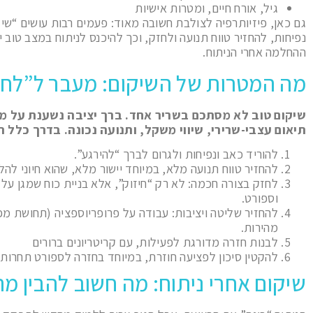
גיל, אורח חיים, ומטרות אישיות
גם כאן, פיזיותרפיה לצולבת חשובה מאוד: פעמים רבות עושים “שיק
נפיחות, להחזיר טווח תנועה ולחזק, וכך להיכנס לניתוח במצב טוב 
ההחלמה אחרי הניתוח.
מה המטרות של השיקום: מעבר ל”לח
שיקום טוב לא מסתכם בשריר אחד. ברך יציבה נשענת על מ
תיאום עצבי-שרירי, שיווי משקל, ותנועה נכונה. בדרך כלל ה
להוריד כאב ונפיחות ולגרום לברך “להירגע”.
להחזיר טווח תנועה מלא, במיוחד יישור מלא, שהוא חיוני להל
לחזק בצורה חכמה: לא רק “חיזוק”, אלא בניית כוח שמגן על 
וספורט.
להחזיר שליטה ויציבות: עבודה על פרופריוספציה (תחושת מפר
מהירות.
לבנות חזרה מדורגת לפעילות, עם קריטריונים ברורים
להקטין סיכון לפציעה חוזרת, במיוחד בחזרה לספורט תחרותי
שיקום אחרי ניתוח: מה חשוב להבין מה