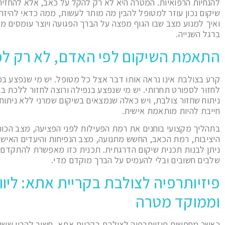
להנחיות הרפואיות. המטרה היא לא רק להקל על כאב, אלא להחזיר
שיקום נכון עוזר למטופל להבין מה מותר לעשות, ממה כדאי להיז
ואיך למנוע מצב שבו הגוף מפצה על הברך הפגועה ויוצר עומסים מיו
ברגל השנייה.
התאמת השיקום לפי האדם, לא רק לפ
קרע בצולבת אינו נראה אותו דבר אצל כל מטופל. יש מי שנפצע ב
לחזור לספורט תחרותי. יש מי שנפצע בנפילה ורוצה לחזור ללכת בב
ניתוח שחזור צולבת, ויש כאלה שנמצאים בשיקום שמרני ללא ניתוח.
חייבת להיות מותאמת אישית.
בתהליך מקצועי בוחנים את רמת הפעילות לפני הפציעה, מצב הכוח ה
היציבות, רמת הכאב, החשש מתנועה, מצב הנפיחות והיעדים האישי
ניתן לבנות תכנית שיקום הדרגתית. תכנית כזו מאפשרת להתקדם 
שלבים חשובים ובלי להעמיס על הברך מוקדם מדי.
פיזיותרפיה לצולבת בקריית אתא: ליווי
וממוקד מטרה
כאשר מחפשים פיזיותרפיה לצולבת בקריית אתא, חשוב להבין ששיק