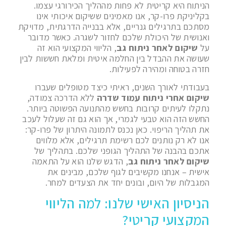
הניתוח היא קריטית לא פחות מההליך הכירורגי עצמו.
בקליניקת פרו-קר, אנו מאמינים ששיקום איכותי אינו
מסתכם בתרגילים גנריים, אלא בבנייה הדרגתית, מדויקת
ואנושית של היכולת שלכם לחזור לשגרה. כאשר מדובר
על
שיקום לאחר ניתוח גב
, הליווי המקצועי הוא זה
שעושה את ההבדל בין החלמה איטית ומלאת חששות לבין
חזרה בטוחה ומהירה לפעילות.
בעבודתי לאורך השנים, ראיתי כיצד מטופלים שעברו
שיקום אחרי ניתוח עמוד שדרה
ללא הדרכה צמודה,
נתקלו לעיתים קרובות בחשש מהתנועה הפשוטה ביותר.
החשש הזה הוא טבעי לגמרי, אך הוא גם זה שעלול לעכב
את תהליך הריפוי. כאן נכנס לתמונה היתרון של פרו-קר:
אנו לא רק נותנים לכם רשימת תרגילים, אלא מלווים
אתכם בהבנה של התהליך הגופני שלכם. בתהליך של
שיקום לאחר ניתוח גב
, הדגש שלנו הוא על התאמה
אישית – אנחנו מקשיבים לגוף שלכם, מבינים את
המגבלות של היום, ובונים יחד את הצעדים למחר.
הניסיון האישי שלנו: למה הליווי
המקצועי קריטי?