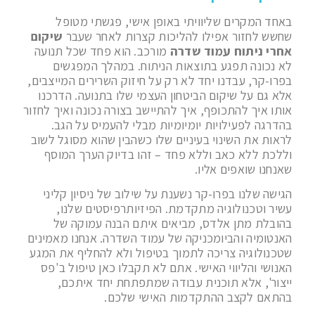
באחד המקרים שליוויתי באופן אישי, פגשתי מטופל
שחשש לחזור אפילו להליכות קצרות לאחר שעבר
שיקום
אחרי ניתוח עמוד שדרה
מורכב. הוא פחד שכל תנועה
לא נכונה תפגע בתוצאות הניתוח. במהלך המפגשים
בפרו-קר, עבדנו יחד לא רק על חיזוק השרירים המייצבים,
אלא גם על שיקום הביטחון העצמי שלו בתנועה. הדרכנו
אותו איך להתכופף, איך להתיישב בצורה נכונה ואיך לחזור
בהדרגה לפעילויות יומיומיות מבלי להעמיס על הגב.
לראות את השינוי בעיניים שלו כשהבין שהוא מסוגל לשוב
וללכת ללא כאב וללא פחד – זהו בדיוק הערך המוסף
שאנחנו שואפים אליו.
הגישה שלנו בפרו-קר נשענת על שילוב של ניסיון קליני
עשיר וטכנולוגיה מתקדמת. הפיזיותרפיסטים שלנו,
בהובלת מתן אלדס, מביאים איתם הבנה עמוקה של
האנטומיה והביומכניקה של עמוד השדרה. אנחנו מאמינים
שטכנולוגיה צריכה לתמוך בטיפול ולא להחליף את המגע
האנושי והליווי האישי. אתם לא תקבלו כאן טיפול ב'פס
ייצור', אלא תוכנית עבודה שמתפתחת יחד איתכם,
בהתאם לקצב ההתקדמות האישי שלכם.