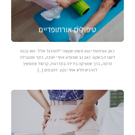
טיפולים אורתופדיים
כאב אורתופדי הוא משהו שקשה “להתרגל אליו”. הוא נכנס
לשגרה בשקט: כאב גב שמופיע אחרי ישיבה, כתף שמגבילה
הרמה, ברך שמציקה בירידה במדרגות, קרסול שממשיך
להרגיש חלש אחרי נקע. לפעמים [...]