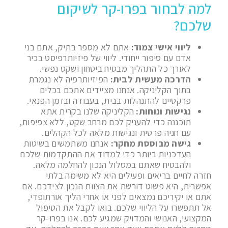
למה לבחור בפרו-קר לשיקום
שלכם?
ליווי אישי צמוד:
אתם לא מספר בתיק, אתם בני
אדם עם סיפור ייחודי. ליווי של פיזיותרפיסט בכיר
לאורך כל התהליך מבטיח ביטחון ושקט נפשי.
הדרכה מעשית לבית:
הפיזיותרפיה לא נגמרת
בתוך הקליניקה. אנחנו מציידים אתכם בכלים
פרקטיים להתנהלות בבית, בעבודה ובזמן הפנאי.
נגישות ונוחות:
הקליניקה שלנו בקרית אתא
תוכננה כדי להעניק לכם מרחב שקט, ללא צפיפות,
עם חניה פרטית ונגישות מלאה לכל הקהלים.
גישה מבוססת מחקר:
אנחנו משתמשים בשיטות
העדכניות ביותר כדי למדוד את ההתקדמות שלכם
ולהבטיח שאתם במסלול הנכון להחלמה מלאה.
חזרה לחיים בריאים ופעילים היא לא משימה בלתי
אפשרית, היא פשוט דורשת את הצוות הנכון לצידכם. אם
אתם או יקיריכם נמצאים לפני או אחרי הליך אורתופדי,
אל תתפשרו על הליווי שלכם. בואו לקבל את הטיפול
המקצועי, האנושי והמדויק שמגיע לכם. אנו בפרו-קר