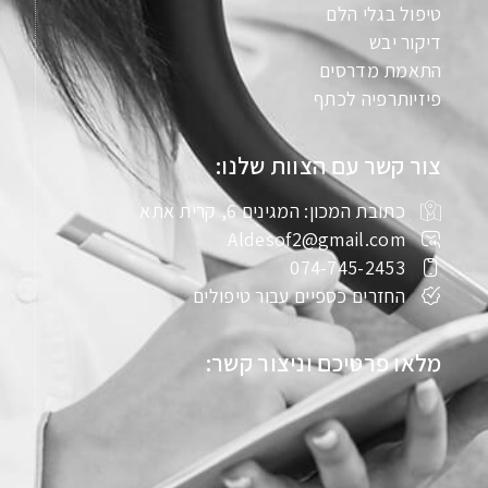
טיפול בגלי הלם
דיקור יבש
התאמת מדרסים
פיזיותרפיה לכתף
צור קשר עם הצוות שלנו:
כתובת המכון: המגינים 6, קרית אתא
Aldesof2@gmail.com
074-745-2453
החזרים כספיים עבור טיפולים
מלאו פרטיכם וניצור קשר: